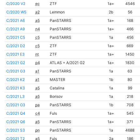
C/2020 V2
ec
ZTF
1a+
4546
C/2020 W5
a2
Lemmon
2b
56
C/2021 A6
a5
PanSTARRS
1a+
168
C/2021 A9
n4
PanSTARRS
1a+
466
C/2021 C5
c5
PanSTARRS
1a
456
C/2021 D2
c5
ZTF
1a+
669
C/2021 E3
nt
ZTF
1a+
1450
C/2021 G2
p4
ATLAS = A/2021 G2
1a+
1830
C/2021 G3
a1
PanSTARRS
1a
63
C/2021 K2
a1
MASTER
1b
80
C/2021 K3
a5
Catalina
1a
99
C/2021 L3
a5
Borisov
1a
218
C/2021 O3
pa
PanSTARRS
1b
708
C/2021 Q4
c4
Fuls
1a+
545
C/2021 Q6
a5
PanSTARRS
1a+
371
C/2021 S3
pn
PanSTARRS
1a
4688
C/2021 T2
a5
Fuls
2a
186