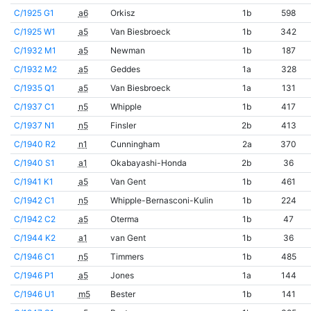
C/1925 G1
a6
Orkisz
1b
598
C/1925 W1
a5
Van Biesbroeck
1b
342
C/1932 M1
a5
Newman
1b
187
C/1932 M2
a5
Geddes
1a
328
C/1935 Q1
a5
Van Biesbroeck
1a
131
C/1937 C1
n5
Whipple
1b
417
C/1937 N1
n5
Finsler
2b
413
C/1940 R2
n1
Cunningham
2a
370
C/1940 S1
a1
Okabayashi-Honda
2b
36
C/1941 K1
a5
Van Gent
1b
461
C/1942 C1
n5
Whipple-Bernasconi-Kulin
1b
224
C/1942 C2
a5
Oterma
1b
47
C/1944 K2
a1
van Gent
1b
36
C/1946 C1
n5
Timmers
1b
485
C/1946 P1
a5
Jones
1a
144
C/1946 U1
m5
Bester
1b
141