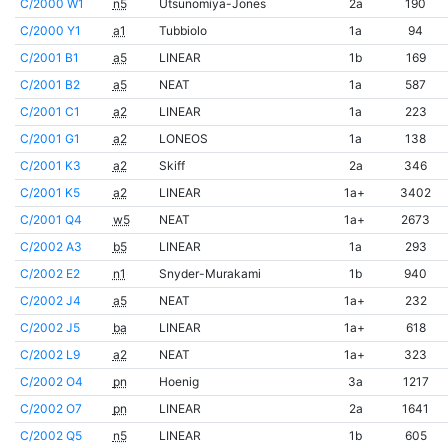
C/2000 W1
n5
Utsunomiya-Jones
2a
190
C/2000 Y1
a1
Tubbiolo
1a
94
C/2001 B1
a5
LINEAR
1b
169
C/2001 B2
a5
NEAT
1a
587
C/2001 C1
a2
LINEAR
1a
223
C/2001 G1
a2
LONEOS
1a
138
C/2001 K3
a2
Skiff
2a
346
C/2001 K5
a2
LINEAR
1a+
3402
C/2001 Q4
w5
NEAT
1a+
2673
C/2002 A3
b5
LINEAR
1a
293
C/2002 E2
n1
Snyder-Murakami
1b
940
C/2002 J4
a5
NEAT
1a+
232
C/2002 J5
ba
LINEAR
1a+
618
C/2002 L9
a2
NEAT
1a+
323
C/2002 O4
pn
Hoenig
3a
1217
C/2002 O7
pn
LINEAR
2a
1641
C/2002 Q5
n5
LINEAR
1b
605