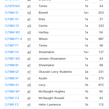
C/1979 M3
a1
Torres
1b
34
C/1980 E1
n2
Bowell
1a+
203
C/1981 G1
a1
Elias
1a
27
C/1983 O1
n3
Cernis
1a
232
C/1984 W2
n2
Hartley
1a
54
C/1986 P1-A
n1
Wilson
1a
687
C/1987 F1
a1
Torres
1a
56
C/1987 H1
a2
Shoemaker
1a+
127
C/1987 W3
a1
Jensen-Shoemaker
1a
34
C/1988 B1
a1
Shoemaker
1a
66
C/1989 Q1
n1
Okazaki-Levy-Rudenko
2a
231
C/1989 X1
n1
Austin
1b
275
C/1990 K1
n5
Levy
1b
672
C/1990 M1
a1
McNaught-Hughes
1b
50
C/1991 C3
a1
McNaught-Russell
1b
42
C/1991 F2
n1
Helin-Lawrence
1b
113