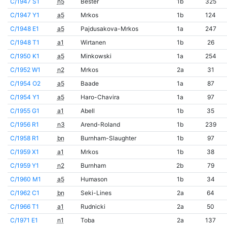
C/1947 S1
n5
Bester
1b
325
C/1947 Y1
a5
Mrkos
1b
124
C/1948 E1
a5
Pajdusakova-Mrkos
1a
247
C/1948 T1
a1
Wirtanen
1b
26
C/1950 K1
a5
Minkowski
1a
254
C/1952 W1
n2
Mrkos
2a
31
C/1954 O2
a5
Baade
1a
87
C/1954 Y1
a5
Haro-Chavira
1a
97
C/1955 G1
a1
Abell
1b
35
C/1956 R1
n3
Arend-Roland
1b
239
C/1958 R1
bn
Burnham-Slaughter
1b
97
C/1959 X1
a1
Mrkos
1b
38
C/1959 Y1
n2
Burnham
2b
79
C/1960 M1
a5
Humason
1b
34
C/1962 C1
bn
Seki-Lines
2a
64
C/1966 T1
a1
Rudnicki
2a
50
C/1971 E1
n1
Toba
2a
137