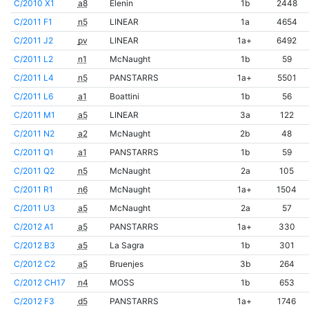
C/2010 X1
a8
Elenin
1b
2448
C/2011 F1
n5
LINEAR
1a
4654
C/2011 J2
pv
LINEAR
1a+
6492
C/2011 L2
n1
McNaught
1b
59
C/2011 L4
n5
PANSTARRS
1a+
5501
C/2011 L6
a1
Boattini
1b
56
C/2011 M1
a5
LINEAR
3a
122
C/2011 N2
a2
McNaught
2b
48
C/2011 Q1
a1
PANSTARRS
1b
59
C/2011 Q2
n5
McNaught
2a
105
C/2011 R1
n6
McNaught
1a+
1504
C/2011 U3
a5
McNaught
2a
57
C/2012 A1
a5
PANSTARRS
1a+
330
C/2012 B3
a5
La Sagra
1b
301
C/2012 C2
a5
Bruenjes
3b
264
C/2012 CH17
n4
MOSS
1b
653
C/2012 F3
d5
PANSTARRS
1a+
1746