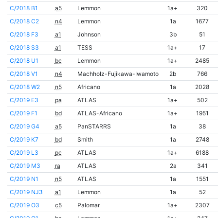
C/2018 B1
a5
Lemmon
1a+
320
C/2018 C2
n4
Lemmon
1a
1677
C/2018 F3
a1
Johnson
3b
51
C/2018 S3
a1
TESS
1a+
17
C/2018 U1
bc
Lemmon
1a+
2485
C/2018 V1
n4
Machholz-Fujikawa-Iwamoto
2b
766
C/2018 W2
n5
Africano
1a
2028
C/2019 E3
pa
ATLAS
1a+
502
C/2019 F1
bd
ATLAS-Africano
1a+
1951
C/2019 G4
a5
PanSTARRS
1a
38
C/2019 K7
bd
Smith
1a
2748
C/2019 L3
pc
ATLAS
1a+
6188
C/2019 M3
ra
ATLAS
2a
341
C/2019 N1
n5
ATLAS
1a
1551
C/2019 NJ3
a1
Lemmon
1a
52
C/2019 O3
c5
Palomar
1a+
2307