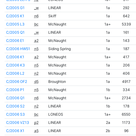
C/2005 G1
_w
LINEAR
1a
292
C/2005 K1
n6
Skiff
1a
642
C/2005 L3
bc
McNaught
1a+
5339
C/2005 Q1
_w
LINEAR
1a
161
C/2006 E1
a2
McNaught
1a
143
C/2006 HW51
n5
Siding Spring
1a
187
C/2006 K1
a2
McNaught
1a+
417
C/2006 K3
n5
McNaught
1a
206
C/2006 L2
n2
McNaught
1a
406
C/2006 OF2
d5
Broughton
1a
4917
C/2006 P1
n5
McNaught
1b
334
C/2006 Q1
n6
McNaught
1a+
2734
C/2006 S2
n2
LINEAR
1b
178
C/2006 S3
bc
LONEOS
1a+
6550
C/2006 VZ13
p2
LINEAR
2a
1173
C/2006 X1
a5
LINEAR
2b
96