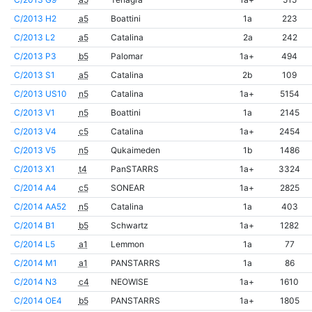
C/2013 H2
a5
Boattini
1a
223
C/2013 L2
a5
Catalina
2a
242
C/2013 P3
b5
Palomar
1a+
494
C/2013 S1
a5
Catalina
2b
109
C/2013 US10
n5
Catalina
1a+
5154
C/2013 V1
n5
Boattini
1a
2145
C/2013 V4
c5
Catalina
1a+
2454
C/2013 V5
n5
Qukaimeden
1b
1486
C/2013 X1
t4
PanSTARRS
1a+
3324
C/2014 A4
c5
SONEAR
1a+
2825
C/2014 AA52
n5
Catalina
1a
403
C/2014 B1
b5
Schwartz
1a+
1282
C/2014 L5
a1
Lemmon
1a
77
C/2014 M1
a1
PANSTARRS
1a
86
C/2014 N3
c4
NEOWISE
1a+
1610
C/2014 OE4
b5
PANSTARRS
1a+
1805