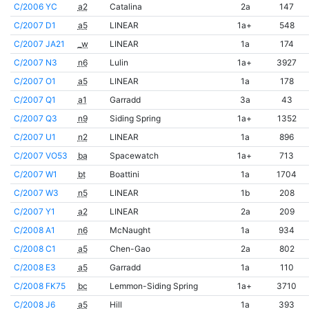
C/2006 YC
a2
Catalina
2a
147
C/2007 D1
a5
LINEAR
1a+
548
C/2007 JA21
_w
LINEAR
1a
174
C/2007 N3
n6
Lulin
1a+
3927
C/2007 O1
a5
LINEAR
1a
178
C/2007 Q1
a1
Garradd
3a
43
C/2007 Q3
n9
Siding Spring
1a+
1352
C/2007 U1
n2
LINEAR
1a
896
C/2007 VO53
ba
Spacewatch
1a+
713
C/2007 W1
bt
Boattini
1a
1704
C/2007 W3
n5
LINEAR
1b
208
C/2007 Y1
a2
LINEAR
2a
209
C/2008 A1
n6
McNaught
1a
934
C/2008 C1
a5
Chen-Gao
2a
802
C/2008 E3
a5
Garradd
1a
110
C/2008 FK75
bc
Lemmon-Siding Spring
1a+
3710
C/2008 J6
a5
Hill
1a
393