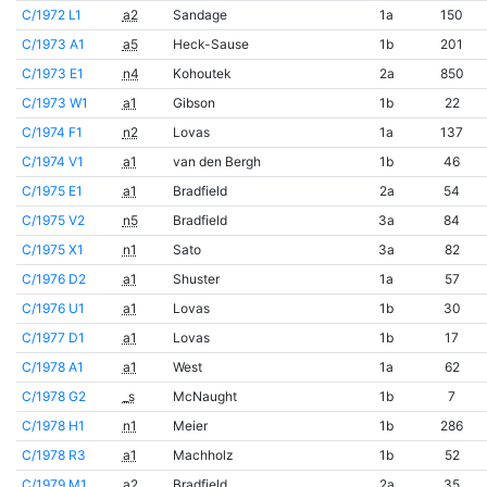
C/1972 L1
a2
Sandage
1a
150
C/1973 A1
a5
Heck-Sause
1b
201
C/1973 E1
n4
Kohoutek
2a
850
C/1973 W1
a1
Gibson
1b
22
C/1974 F1
n2
Lovas
1a
137
C/1974 V1
a1
van den Bergh
1b
46
C/1975 E1
a1
Bradfield
2a
54
C/1975 V2
n5
Bradfield
3a
84
C/1975 X1
n1
Sato
3a
82
C/1976 D2
a1
Shuster
1a
57
C/1976 U1
a1
Lovas
1b
30
C/1977 D1
a1
Lovas
1b
17
C/1978 A1
a1
West
1a
62
C/1978 G2
_s
McNaught
1b
7
C/1978 H1
n1
Meier
1b
286
C/1978 R3
a1
Machholz
1b
52
C/1979 M1
a2
Bradfield
2a
35