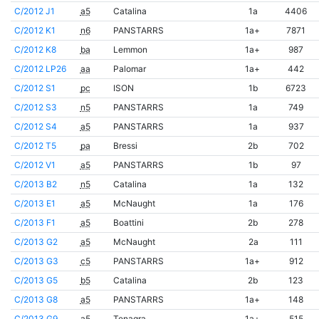
C/2012 J1
a5
Catalina
1a
4406
C/2012 K1
n6
PANSTARRS
1a+
7871
C/2012 K8
ba
Lemmon
1a+
987
C/2012 LP26
aa
Palomar
1a+
442
C/2012 S1
pc
ISON
1b
6723
C/2012 S3
n5
PANSTARRS
1a
749
C/2012 S4
a5
PANSTARRS
1a
937
C/2012 T5
pa
Bressi
2b
702
C/2012 V1
a5
PANSTARRS
1b
97
C/2013 B2
n5
Catalina
1a
132
C/2013 E1
a5
McNaught
1a
176
C/2013 F1
a5
Boattini
2b
278
C/2013 G2
a5
McNaught
2a
111
C/2013 G3
c5
PANSTARRS
1a+
912
C/2013 G5
b5
Catalina
2b
123
C/2013 G8
a5
PANSTARRS
1a+
148
C/2013 G9
a5
Tenagra
1a+
515