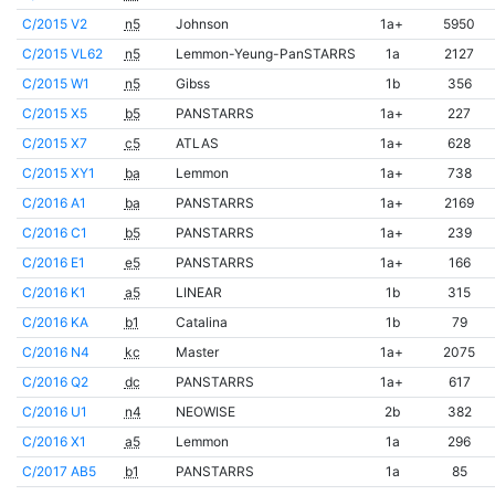
C/2015 V2
n5
Johnson
1a+
5950
C/2015 VL62
n5
Lemmon-Yeung-PanSTARRS
1a
2127
C/2015 W1
n5
Gibss
1b
356
C/2015 X5
b5
PANSTARRS
1a+
227
C/2015 X7
c5
ATLAS
1a+
628
C/2015 XY1
ba
Lemmon
1a+
738
C/2016 A1
ba
PANSTARRS
1a+
2169
C/2016 C1
b5
PANSTARRS
1a+
239
C/2016 E1
e5
PANSTARRS
1a+
166
C/2016 K1
a5
LINEAR
1b
315
C/2016 KA
b1
Catalina
1b
79
C/2016 N4
kc
Master
1a+
2075
C/2016 Q2
dc
PANSTARRS
1a+
617
C/2016 U1
n4
NEOWISE
2b
382
C/2016 X1
a5
Lemmon
1a
296
C/2017 AB5
b1
PANSTARRS
1a
85