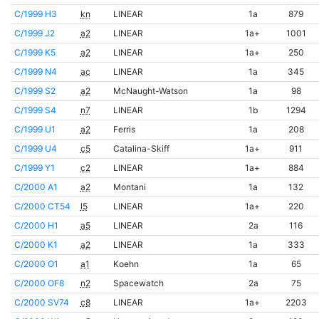
C/1999 H3
kn
LINEAR
1a
879
C/1999 J2
a2
LINEAR
1a+
1001
C/1999 K5
a2
LINEAR
1a+
250
C/1999 N4
ac
LINEAR
1a
345
C/1999 S2
a2
McNaught-Watson
1a
98
C/1999 S4
n7
LINEAR
1b
1294
C/1999 U1
a2
Ferris
1a
208
C/1999 U4
c5
Catalina-Skiff
1a+
911
C/1999 Y1
c2
LINEAR
1a+
884
C/2000 A1
a2
Montani
1a
132
C/2000 CT54
l5
LINEAR
1a+
220
C/2000 H1
a5
LINEAR
2a
116
C/2000 K1
a2
LINEAR
1a
333
C/2000 O1
a1
Koehn
1a
65
C/2000 OF8
n2
Spacewatch
2a
75
C/2000 SV74
c8
LINEAR
1a+
2203