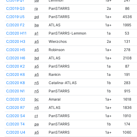
C/2019 Q1
ba
Lemmon
1a+
247
C/2019 Q3
ra
PanSTARRS
2a
86
C/2019 U5
pd
PanSTARRS
1a+
4536
C/2020 F2
ba
ATLAS
1a+
1995
C/2020 H11
a1
PanSTARRS-Lemmon
1a
53
C/2020 H3
a5
Wierzchos
2a
131
C/2020 H5
a5
Robinson
1a+
278
C/2020 H6
bd
ATLAS
1a+
2108
C/2020 K2
a5
PanSTARRS
1a
87
C/2020 K6
a5
Rankin
1a
191
C/2020 K8
n5
Catalina-ATLAS
1b
283
C/2020 N1
n5
PanSTARRS
1b
915
C/2020 O2
bc
Amaral
1a+
1618
C/2020 R7
n5
ATLAS
1a+
1836
C/2020 S4
ct
PanSTARRS
1a+
1910
C/2020 T4
pa
PanSTARRS
1b
174
C/2020 U4
a5
PanSTARRS
1a+
1060