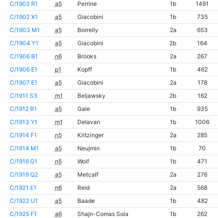
C/1902 R1
a5
Perrine
1b
1491
C/1902 X1
a5
Giacobini
1b
735
C/1903 M1
a5
Borrelly
2a
653
C/1904 Y1
a5
Giacobini
2b
164
C/1906 B1
n6
Brooks
2a
267
C/1906 E1
p1
Kopff
1b
462
C/1907 E1
a5
Giacobini
2a
178
C/1911 S3
m1
Beljawsky
2b
162
C/1912 R1
a5
Gale
1b
935
C/1913 Y1
m1
Delavan
1b
1006
C/1914 F1
n5
Kritzinger
2a
285
C/1914 M1
a5
Neujmin
1b
70
C/1916 G1
n5
Wolf
1b
471
C/1919 Q2
a5
Metcalf
2a
276
C/1921 E1
n6
Reid
2a
568
C/1922 U1
a5
Baade
1b
482
C/1925 F1
a6
Shajn-Comas Sola
1b
262