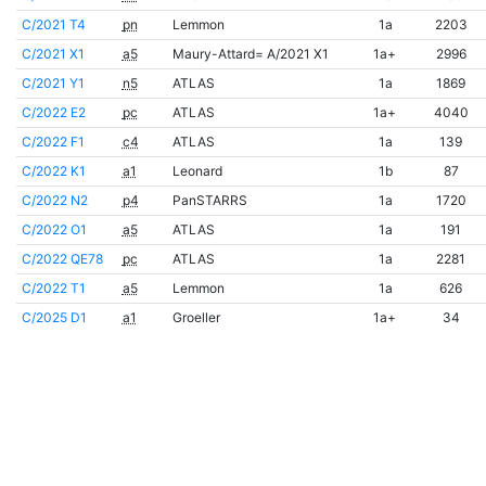
C/2021 T4
pn
Lemmon
1a
2203
C/2021 X1
a5
Maury-Attard= A/2021 X1
1a+
2996
C/2021 Y1
n5
ATLAS
1a
1869
C/2022 E2
pc
ATLAS
1a+
4040
C/2022 F1
c4
ATLAS
1a
139
C/2022 K1
a1
Leonard
1b
87
C/2022 N2
p4
PanSTARRS
1a
1720
C/2022 O1
a5
ATLAS
1a
191
C/2022 QE78
pc
ATLAS
1a
2281
C/2022 T1
a5
Lemmon
1a
626
C/2025 D1
a1
Groeller
1a+
34