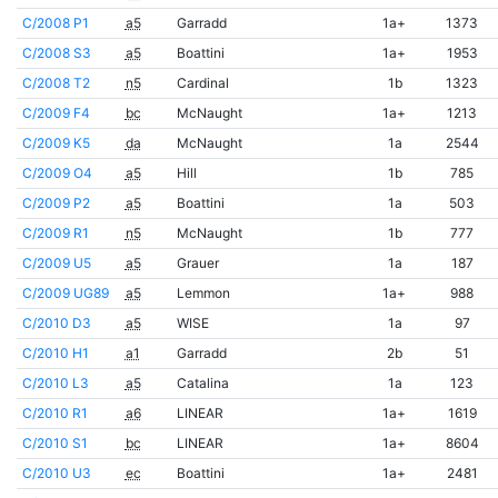
C/2008 P1
a5
Garradd
1a+
1373
C/2008 S3
a5
Boattini
1a+
1953
C/2008 T2
n5
Cardinal
1b
1323
C/2009 F4
bc
McNaught
1a+
1213
C/2009 K5
da
McNaught
1a
2544
C/2009 O4
a5
Hill
1b
785
C/2009 P2
a5
Boattini
1a
503
C/2009 R1
n5
McNaught
1b
777
C/2009 U5
a5
Grauer
1a
187
C/2009 UG89
a5
Lemmon
1a+
988
C/2010 D3
a5
WISE
1a
97
C/2010 H1
a1
Garradd
2b
51
C/2010 L3
a5
Catalina
1a
123
C/2010 R1
a6
LINEAR
1a+
1619
C/2010 S1
bc
LINEAR
1a+
8604
C/2010 U3
ec
Boattini
1a+
2481