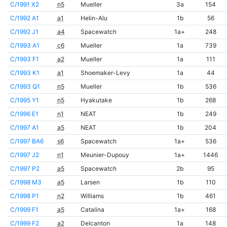
C/1991 X2
n5
Mueller
3a
154
C/1992 A1
a1
Helin-Alu
1b
56
C/1992 J1
a4
Spacewatch
1a+
248
C/1993 A1
c6
Mueller
1a
739
C/1993 F1
a2
Mueller
1a
111
C/1993 K1
a1
Shoemaker-Levy
1a
44
C/1993 Q1
n5
Mueller
1b
536
C/1995 Y1
n5
Hyakutake
1b
268
C/1996 E1
n1
NEAT
1b
249
C/1997 A1
a5
NEAT
1b
204
C/1997 BA6
s6
Spacewatch
1a+
536
C/1997 J2
n1
Meunier-Dupouy
1a+
1446
C/1997 P2
a5
Spacewatch
2b
95
C/1998 M3
a5
Larsen
1b
110
C/1998 P1
n2
Williams
1b
461
C/1999 F1
a5
Catalina
1a+
168
C/1999 F2
a2
Delcanton
1a
148