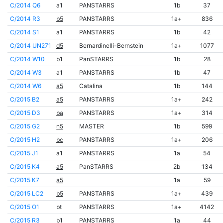
C/2014 Q6
a1
PANSTARRS
1b
37
C/2014 R3
b5
PANSTARRS
1a+
836
C/2014 S1
a1
PANSTARRS
1b
42
C/2014 UN271
d5
Bernardinelli-Bernstein
1a+
1077
C/2014 W10
b1
PanSTARRS
1b
28
C/2014 W3
a1
PANSTARRS
1b
47
C/2014 W6
a5
Catalina
1b
144
C/2015 B2
a5
PANSTARRS
1a+
242
C/2015 D3
ba
PANSTARRS
1a+
314
C/2015 G2
n5
MASTER
1b
599
C/2015 H2
bc
PANSTARRS
1a+
206
C/2015 J1
a1
PANSTARRS
1a
54
C/2015 K4
a5
PanSTARRS
2b
134
C/2015 K7
a5
1a
59
C/2015 LC2
b5
PANSTARRS
1a+
439
C/2015 O1
bt
PANSTARRS
1a+
4142
C/2015 R3
b1
PANSTARRS
1a
44