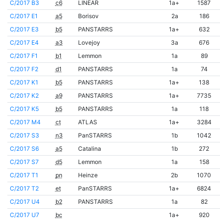
C/2017 B3
c6
LINEAR
1a+
1587
C/2017 E1
a5
Borisov
2a
186
C/2017 E3
b5
PANSTARRS
1a+
632
C/2017 E4
a3
Lovejoy
3a
676
C/2017 F1
b1
Lemmon
1a
89
C/2017 F2
d1
PANSTARRS
1a
74
C/2017 K1
b5
PANSTARRS
1a+
138
C/2017 K2
a9
PANSTARRS
1a+
7735
C/2017 K5
b5
PANSTARRS
1a
118
C/2017 M4
ct
ATLAS
1a+
3284
C/2017 S3
n3
PanSTARRS
1b
1042
C/2017 S6
a5
Catalina
1b
272
C/2017 S7
d5
Lemmon
1a
158
C/2017 T1
pn
Heinze
2b
1070
C/2017 T2
et
PanSTARRS
1a+
6824
C/2017 U4
b2
PANSTARRS
1a
82
C/2017 U7
bc
1a+
920