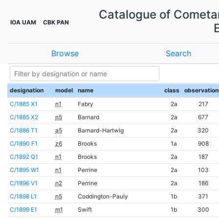
Catalogue of Cometar
IOA UAM
CBK PAN
Browse
Search
designation
model
name
class
observation
C/1885 X1
n1
Fabry
2a
217
C/1885 X2
n5
Barnard
2a
677
C/1886 T1
a5
Barnard-Hartwig
2a
320
C/1890 F1
z6
Brooks
1a
908
C/1892 Q1
n1
Brooks
2a
187
C/1895 W1
n1
Perrine
2a
103
C/1896 V1
n2
Perrine
2a
186
C/1898 L1
n5
Coddington-Pauly
1b
371
C/1899 E1
m1
Swift
1b
300