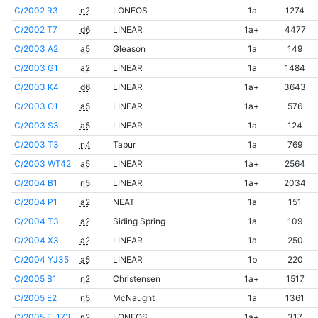
C/2002 R3
n2
LONEOS
1a
1274
C/2002 T7
d6
LINEAR
1a+
4477
C/2003 A2
a5
Gleason
1a
149
C/2003 G1
a2
LINEAR
1a
1484
C/2003 K4
d6
LINEAR
1a+
3643
C/2003 O1
a5
LINEAR
1a+
576
C/2003 S3
a5
LINEAR
1a
124
C/2003 T3
n4
Tabur
1a
769
C/2003 WT42
a5
LINEAR
1a+
2564
C/2004 B1
n5
LINEAR
1a+
2034
C/2004 P1
a2
NEAT
1a
151
C/2004 T3
a2
Siding Spring
1a
109
C/2004 X3
a2
LINEAR
1a
250
C/2004 YJ35
a5
LINEAR
1b
220
C/2005 B1
n2
Christensen
1a+
1517
C/2005 E2
n5
McNaught
1a
1361
C/2005 EL173
n2
LONEOS
1a+
317